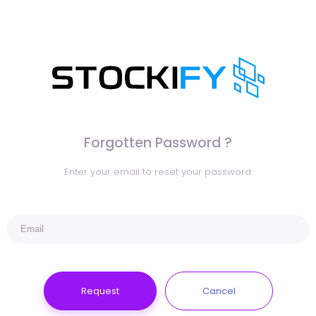
Forgotten Password ?
Enter your email to reset your password:
Request
Cancel