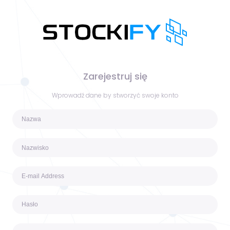
Zarejestruj się
Wprowadź dane by stworzyć swoje konto